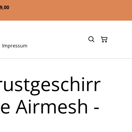
59,00
Impressum
rustgeschirr
le Airmesh -
a