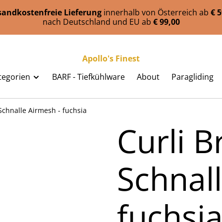
sandkostenfreie Lieferung
innerhalb von Österreich ab
€ 
nach Deutschland und EU ab
€ 99,00
Apollo's Finest
tegorien
BARF - Tiefkühlware
About
Paragliding
Schnalle Airmesh - fuchsia
Curli B
Schnal
fuchsi