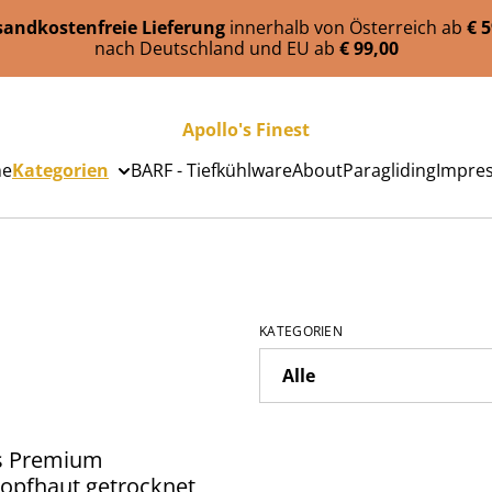
sandkostenfreie Lieferung
innerhalb von Österreich ab
€ 
nach Deutschland und EU ab
€ 99,00
Apollo's Finest
e
Kategorien
BARF - Tiefkühlware
About
Paragliding
Impre
KATEGORIEN
's Premium
pfhaut getrocknet