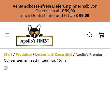
Versandkostenfreie Lieferung
innerhalb von
Österreich ab
€ 59,00
nach Deutschland und EU ab
€ 99,00
Start
/
Produkte
/
Leckerlis & Kauartikel
/
Apollo's Premium
Ochsenziemer geschnitten - ca. 15cm