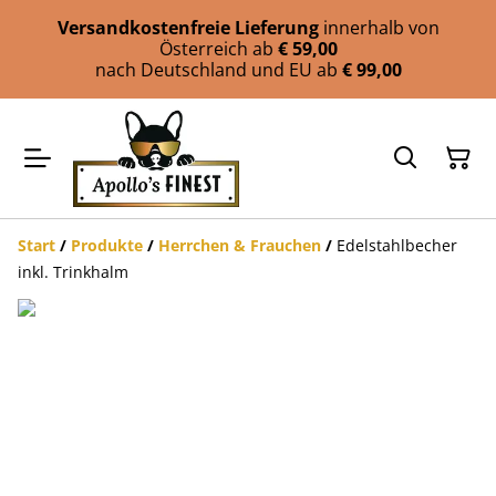
Versandkostenfreie Lieferung
innerhalb von
Österreich ab
€ 59,00
nach Deutschland und EU ab
€ 99,00
Start
/
Produkte
/
Herrchen & Frauchen
/
Edelstahlbecher
inkl. Trinkhalm