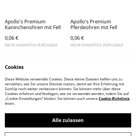
Apollo's Premium
Apollo's Premium
Kaninchenohren mit Fell
Pferdeohren mit Fell
0,06 €
0,06 €
MEHR VARIANTEN VERFÜGBAR
MEHR VARIANTEN VERFÜGBAR
Cookies
Diese Website verwendet Cookies. Diese kleine Dateien helfen uns zu
verstehen, wie Sie unsere Dienste nutzen, damit wir Ihre Erfahrung mit
SumUp noch weiter verbessern können. Sie können mehr über diese
Contact Us
Legal Terms
Cookies erfahren und festlegen, wie sie verwendet werden, indem Sie auf
„Cookie-Einstellungen” klicken. Sie können auch unsere
Cookie-Richtlinie
Privacy Policy
Cookie Policy
lesen.
Alle zulassen