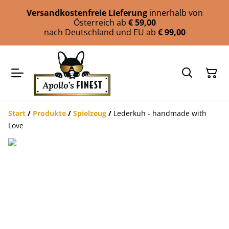
Versandkostenfreie Lieferung
innerhalb von
Österreich ab
€ 59,00
nach Deutschland und EU ab
€ 99,00
Start
/
Produkte
/
Spielzeug
/
Lederkuh - handmade with
Love