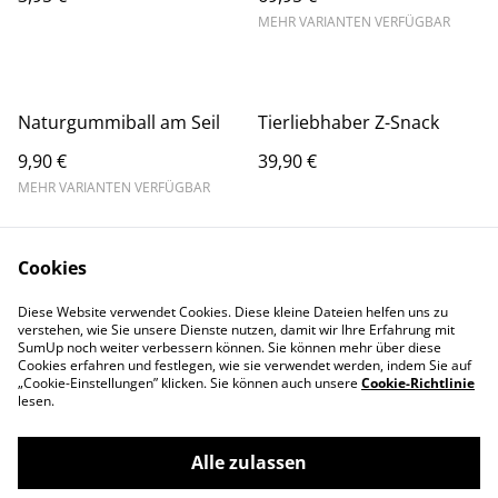
MEHR VARIANTEN VERFÜGBAR
Naturgummiball am Seil
Tierliebhaber Z-Snack
9,90 €
39,90 €
MEHR VARIANTEN VERFÜGBAR
Cookies
Diese Website verwendet Cookies. Diese kleine Dateien helfen uns zu
verstehen, wie Sie unsere Dienste nutzen, damit wir Ihre Erfahrung mit
SumUp noch weiter verbessern können. Sie können mehr über diese
Contact Us
Legal Terms
Cookies erfahren und festlegen, wie sie verwendet werden, indem Sie auf
„Cookie-Einstellungen” klicken. Sie können auch unsere
Cookie-Richtlinie
Privacy Policy
Cookie Policy
lesen.
Alle zulassen