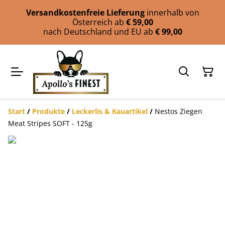
Versandkostenfreie Lieferung
innerhalb von
Österreich ab
€ 59,00
nach Deutschland und EU ab
€ 99,00
Start
/
Produkte
/
Leckerlis & Kauartikel
/
Nestos Ziegen
Meat Stripes SOFT - 125g