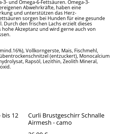
a-3- und Omega-6-Fettsäuren. Omega-3-
pereigenen Abwehrkräfte, haben eine
ung und unterstützen das Herz-
ettsäuren sorgen bei Hunden für eine gesunde
. Durch den frischen Lachs erzielt dieses
s hohe Akzeptanz und wird gerne auch von
ssen.
 (mind.16%), Vollkorngerste, Mais, Fischmehl,
Rübentrockenschnitzel (entzuckert), Monocalcium
ydrolysat, Rapsöl, Lezithin, Zeolith Mineral,
oxid.
 bis 12
Curli Brustgeschirr Schnalle
Airmesh - camo