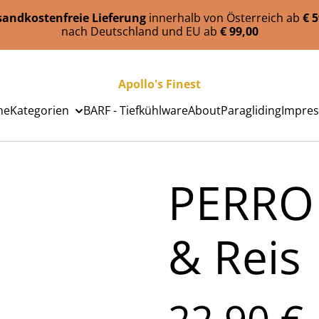
sandkostenfreie Lieferung
innerhalb von Österreich ab
€ 
nach Deutschland und EU ab
€ 99,00
Apollo's Finest
me
Kategorien
BARF - Tiefkühlware
About
Paragliding
Impre
PERRO 
& Reis
22,90 €