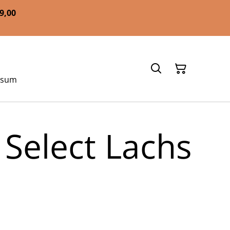
59,00
ssum
Select Lachs