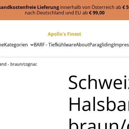
sandkostenfreie Lieferung
innerhalb von Österreich ab
€ 
nach Deutschland und EU ab
€ 99,00
Apollo's Finest
me
Kategorien
BARF - Tiefkühlware
About
Paragliding
Impre
and - braun/cognac
Schwei
Halsba
braun/