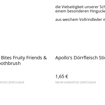
die Vielseitigkeit unserer
einem besonderen Hingucke
aus weichem Vollrindleder m
Bites Fruity Friends &
Apollo's Dörrfleisch St
oothbrush
1,65 €
ANTEN VERFÜGBAR
MEHR VARIANTEN VERFÜGBAR