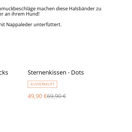
 Schmuckbeschläge machen diese Halsbänder zu
r an ihrem Hund!
it Nappaleder unterfüttert.
%
icks
Sternenkissen - Dots
AUSVERKAUFT
49,90 €
69,90 €