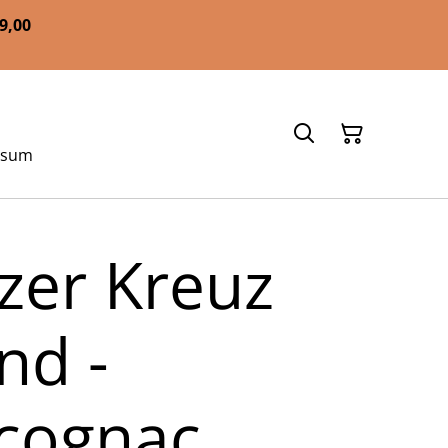
59,00
ssum
zer Kreuz
nd -
cognac