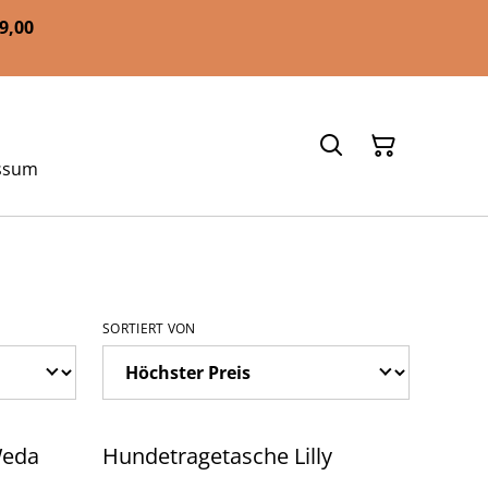
59,00
ssum
SORTIERT VON
Weda
Hundetragetasche Lilly