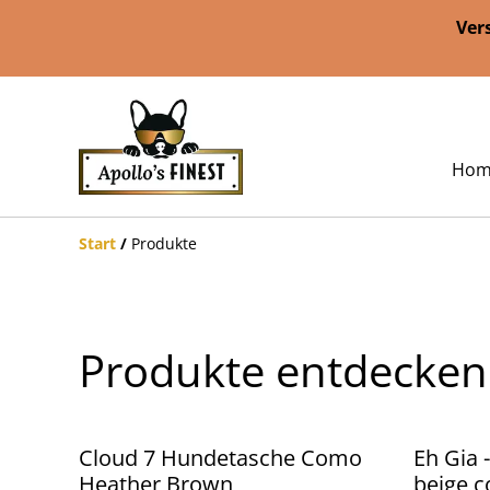
Ver
Hom
Start
/
Produkte
Produkte entdecken
%
Cloud 7 Hundetasche Como
Eh Gia 
Heather Brown
beige 