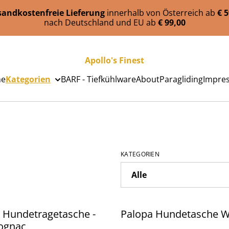
sandkostenfreie Lieferung
innerhalb von Österreich ab
€ 
nach Deutschland und EU ab
€ 99,00
Apollo's Finest
e
Kategorien
BARF - Tiefkühlware
About
Paragliding
Impre
KATEGORIEN
- Hundetragetasche -
Palopa Hundetasche 
cognac