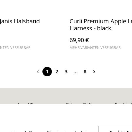
anis Halsband
Curli Premium Apple L
Harness - black
69,90 €
ANTEN VERFÜGBAR
MEHR VARIANTEN VERFÜGBAR
1
2
3
...
8
Legal Terms
Privacy Policy
Cookie 