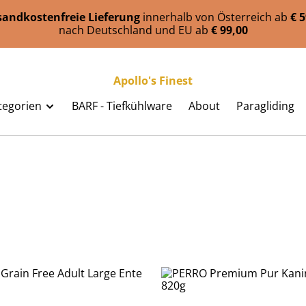
sandkostenfreie Lieferung
innerhalb von Österreich ab
€ 
nach Deutschland und EU ab
€ 99,00
Apollo's Finest
tegorien
BARF - Tiefkühlware
About
Paragliding