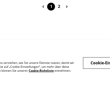
1
2
Cookie-Ei
zu verstehen, wie Sie unsere Dienste nutzen, damit wir
ie auf „Cookie-Einstellungen“, um mehr über diese
en können Sie unserer
Cookie-Richtlinie
entnehmen.
Legal Terms
Privacy Policy
Cook