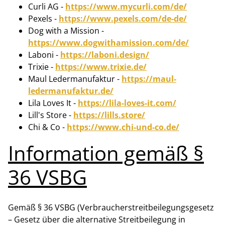
Curli AG -
https://www.mycurli.com/de/
Pexels -
https://www.pexels.com/de-de/
Dog with a Mission -
https://www.dogwithamission.com/de/
Laboni -
https://laboni.design/
Trixie -
https://www.trixie.de/
Maul Ledermanufaktur -
https://maul-
ledermanufaktur.de/
Lila Loves It -
https://lila-loves-it.com/
Lill's Store -
https://lills.store/
Chi & Co -
https://www.chi-und-co.de/
Information gemäß §
36 VSBG
Gemäß § 36 VSBG (Verbraucherstreitbeilegungsgesetz
– Gesetz über die alternative Streitbeilegung in