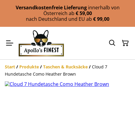
Versandkostenfreie Lieferung
innerhalb von
Österreich ab
€ 59,00
nach Deutschland und EU ab
€ 99,00
Start
/
Produkte
/
Taschen & Rucksäcke
/
Cloud 7
Hundetasche Como Heather Brown